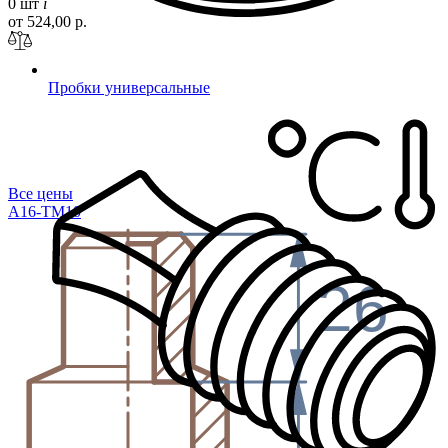
0 шт
i
от 524,00 р.
Пробки универсальные
Все цены
A16-TM10
26