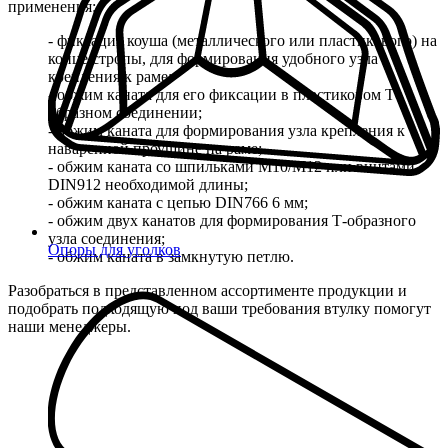
применения:
- фиксация коуша (металлического или пластикового) на
конце стропы, для формирования удобного узла
крепления к раме;
- обжим каната для его фиксации в пластиковом Т-
образном соединении;
- обжим каната для формирования узла крепления к
наваренной проушине на раме;
- обжим каната со шпильками М10/М12 или винтами
DIN912 необходимой длины;
- обжим каната с цепью DIN766 6 мм;
- обжим двух канатов для формирования Т-образного
узла соединения;
Опоры для уголков
- обжим каната в замкнутую петлю.
Разобраться в представленном ассортименте продукции и
подобрать подходящую под ваши требования втулку помогут
наши менеджеры.