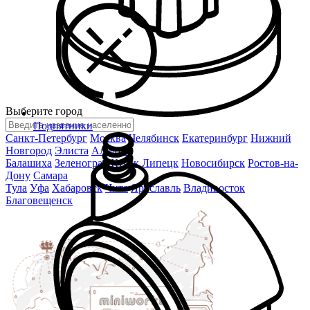
Выберите город
Подпятники
Санкт-Петербург
Москва
Челябинск
Екатеринбург
Нижний
Новгород
Элиста
Алматы
Балашиха
Зеленоград
Курск
Липецк
Новосибирск
Ростов-на-
Дону
Самара
Тула
Уфа
Хабаровск
Чита
Ярославль
Владивосток
Благовещенск