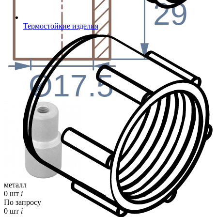
29
Термостойкие изделия
Ø17.5
металл
0 шт
i
По запросу
0 шт
i