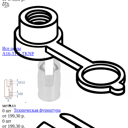
Все цены
A16-TFR-TKNP
M10
M8
8
металл
Техническая фурнитура
0 шт
от 199,30 р.
0 шт
от 199,30 р.