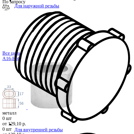
По запросу
Для наружной резьбы
Все цены
A16-E56
33
17
56
металл
0 шт
от 129,10 р.
0 шт
Для внутренней резьбы