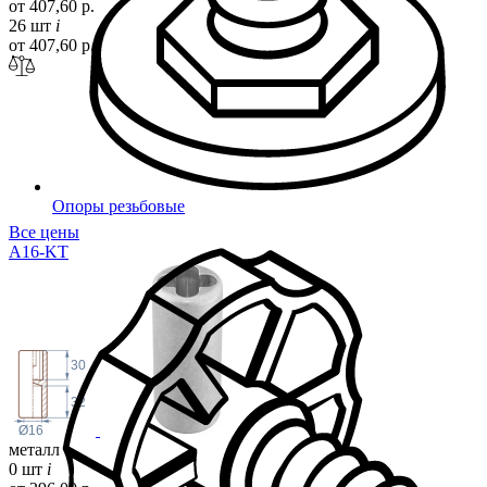
от 407,60 р.
26 шт
i
от 407,60 р.
Опоры резьбовые
Все цены
A16-KT
30
32
Ø16
металл
0 шт
i