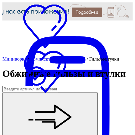
Миниворкс
/
Комплектующие для МАФ
/
Гильзы/втулки
Обжимные гильзы и втулки