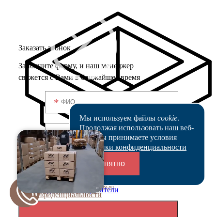
Заказать звонок
Заполните форму, и наш менеджер
свяжется с Вами в ближайшее время
Мы используем файлы
cookie
.
Продолжая использовать наш веб-
сайт, вы принимаете условия
Политики конфиденциальности
*
- поля обязательные для заполнения
Понятно
соглашаюсь с
Политикой
Переходники и соединители
конфиденциальности