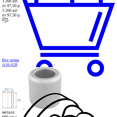
3 266 шт
от 97,50 р.
3 266 шт
от 97,50 р.
Все цены
A16-S28
Ø17.5
28
металл
690 шт
i