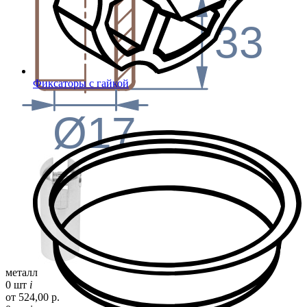
33
Фиксаторы с гайкой
Ø17
металл
0 шт
i
от 524,00 р.