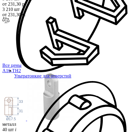
от 231,30 р.
3 210 шт
от 231,30 р.
Все цены
A16-TH2
Ультратонкие для отверстий
33
31
Ø17.5
металл
40 шт
i