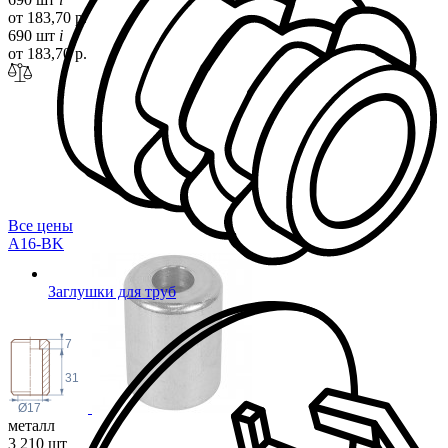
от 183,70 р.
690 шт
i
от 183,70 р.
Все цены
A16-BK
Заглушки для труб
7
31
Ø17
металл
3 210 шт