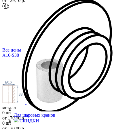
от 129,10 р.
Все цены
A16-S38
Ø16
38
металл
0 шт
Для шаровых кранов
от 170,00 р.
СКИДКИ
0 шт
от 170,00 р.