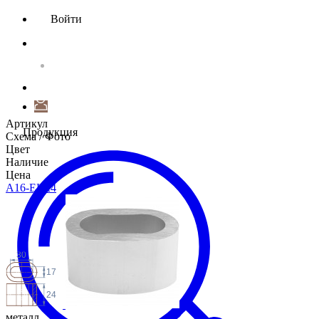
Войти
Артикул
Продукция
Схема / Фото
Цвет
Наличие
Цена
A16-EK24
30
17
24
металл