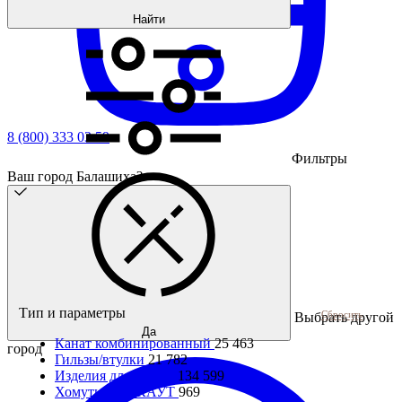
Найти
8 (800) 333 03 59
Фильтры
Ваш город Балашиха?
Тип и параметры
Сбросить
Выбрать другой
Да
Канат комбинированный
25 463
город
Гильзы/втулки
21 782
Изделия для каната
134 599
Хомуты ВОРКАУТ
969