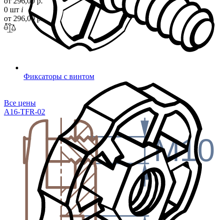
от 296,00 р.
0 шт
i
от 296,00 р.
Фиксаторы с винтом
Все цены
A16-TFR-02
M10