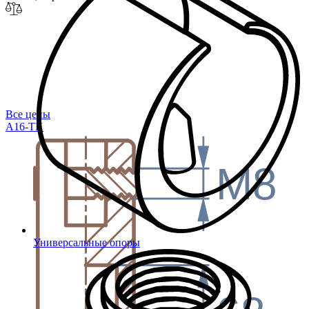
Все цены
A16-TK
M8
Универсальные опоры