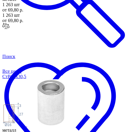
1 263 шт
от 69,80 р.
1 263 шт
от 69,80 р.
Поиск
Все цены
СтВ23х30
,5
3
27
Ø16
металл