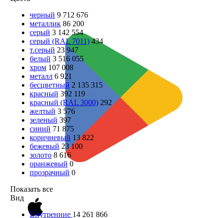
черный
9 712 676
металлик
86 200
серый
3 142 554
серый (RAL 7011)
434
т.серый
23 947
белый
3 516 055
хром
107 008
металл
6 921
бесцветный
2 135 315
красный
392 119
красный (RAL 3000)
292
желтый
3 576
зеленый
397
синий
71 875
коричневый
13 822
бежевый
23 100
золото
8 616
оранжевый
0
прозрачный
0
Показать все
Вид
Внутренние
14 261 866