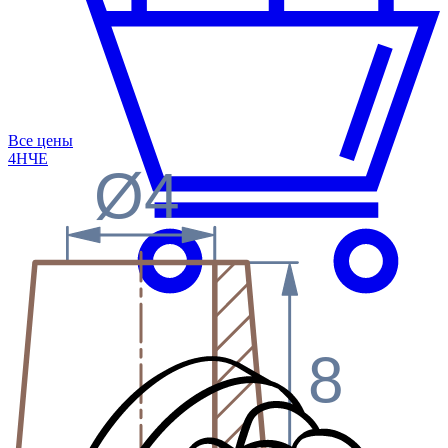
Все цены
4Н
ЧЕ
Ø4
8