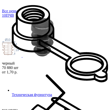
Все цены
10П
ЧВ
Ø10
4
19
черный
70 880 шт
от 1,70 р.
Техническая фурнитура
все цвета