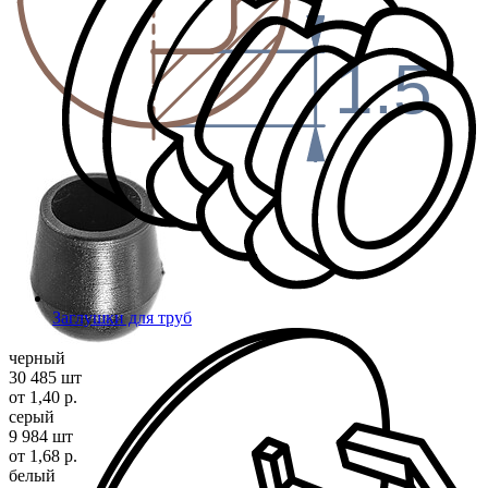
1.5
Заглушки для труб
черный
30 485 шт
от 1,40 р.
серый
9 984 шт
от 1,68 р.
белый