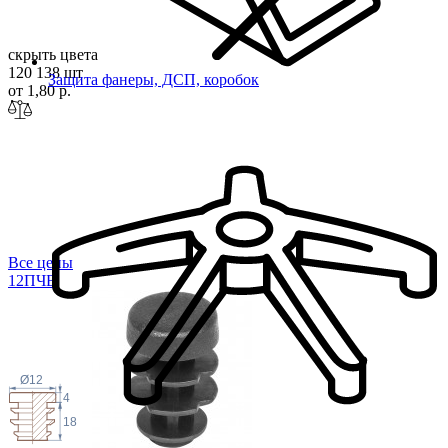
скрыть цвета
120 138 шт
Защита фанеры, ДСП, коробок
от 1,80 р.
Все цены
12П
ЧВ
Ø12
4
18