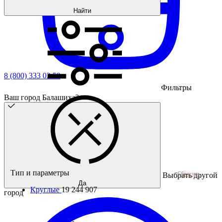
Найти
8 (800) 333 03 59
Фильтры
Ваш город Балашиха?
Тип и параметры
Сбросить
Выбрать другой
Да
Круглые
19 244 907
город