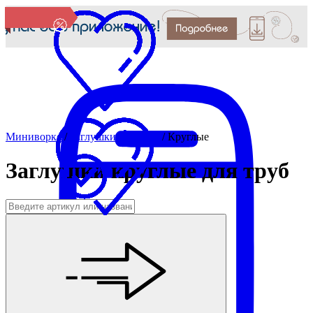
Миниворкс
/
Заглушки для труб
/
Круглые
Заглушки круглые для труб