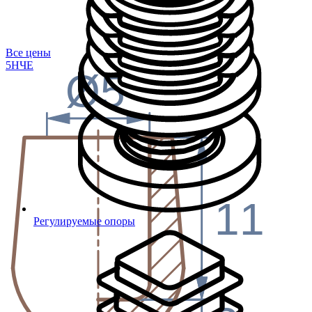
Все цены
5Н
ЧЕ
Ø5
11
Регулируемые опоры