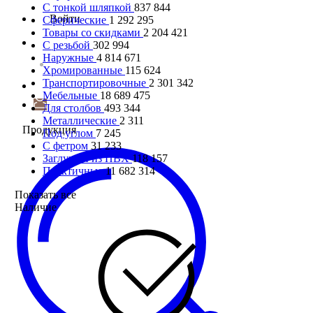
С тонкой шляпкой
837 844
Войти
Сферические
1 292 295
Товары со скидками
2 204 421
С резьбой
302 994
Наружные
4 814 671
Хромированные
115 624
Транспортировочные
2 301 342
Мебельные
18 689 475
Для столбов
493 344
Металлические
2 311
Продукция
Под углом
7 245
С фетром
31 233
Заглушки из ПВХ
118 157
Практичные
11 682 314
Показать все
Наличие