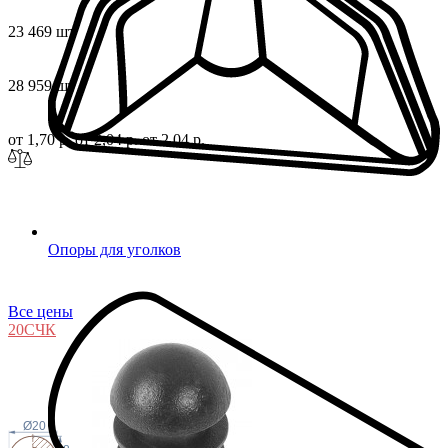
23 469 шт
28 959 шт
от 1,70 р.
от 2,04 р.
от 2,04 р.
Опоры для уголков
Все цены
20С
ЧК
Ø20