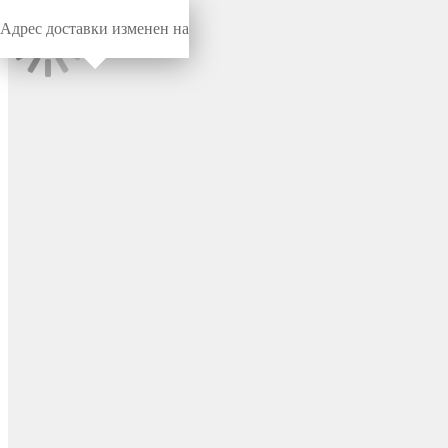
Адрес доставки изменен на
Миниворкс
/
Опоры резьбовые
/
Резьбовые
Опора резьбовая
регулируемая с основанием
Ø25 и резьбой М8х30,
европейская, цвет черный –
25М8-30ЧС