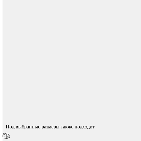
Мебель и фурнитура
Для начисления баллов необходимо
Авторизоваться
Спасибо за ваш отзыв!
Мы опубликуем его после модерации.
Под выбранные размеры также подходит