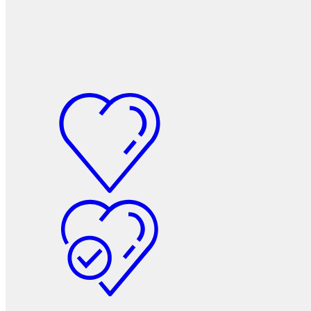
Фетры, войлок, резина
Колпачки на болт/гайку