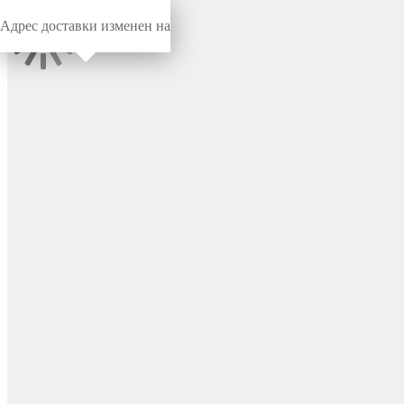
Адрес доставки изменен на
Миниворкс
/
Заглушки для труб
/
Круглые
Заглушка круглая Ø28,
практичная, цвет черный –
28ПЧВ