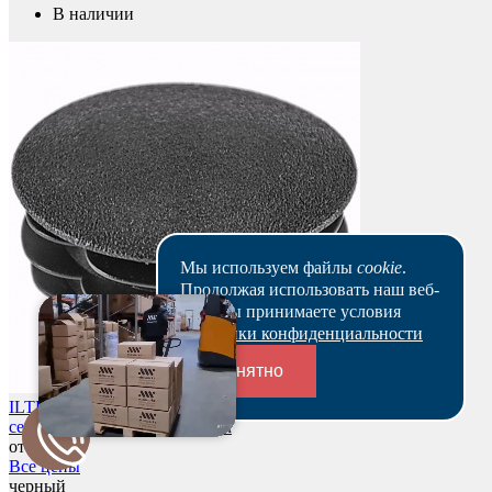
В наличии
Мы используем файлы
cookie
.
Продолжая использовать наш веб-
сайт, вы принимаете условия
Политики конфиденциальности
Понятно
ILTB28 – Заглушка пластиковая круглая Ø28, декоративная,
серия ILTB, стенка 0.8-3.0 мм
Переходники и соединители
от 10,30 р.
Все цены
черный