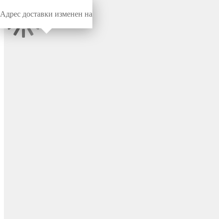
Адрес доставки изменен на
Миниворкс
/
Заглушки для труб
/
Круглые
Заглушка пластиковая
круглая Ø60 мм с
хромированной
металлической шляпкой ,
цвет хром – 110225152C