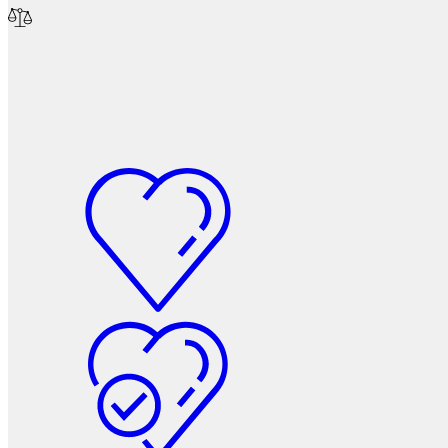
Фетры, войлок, резина
Колпачки на болт/гайку