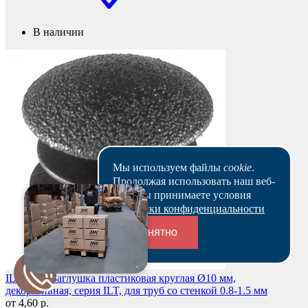
В наличии
Мы используем файлы
cookie
.
Продолжая использовать наш веб-
сайт, вы принимаете условия
Политики конфиденциальности
Понятно
Переходники и соединители
ILTB10 – Заглушка пластиковая круглая Ø10 мм,
декоративная, серия ILT, для труб со стенкой 0.8-1.5 мм
от 4,60 р.