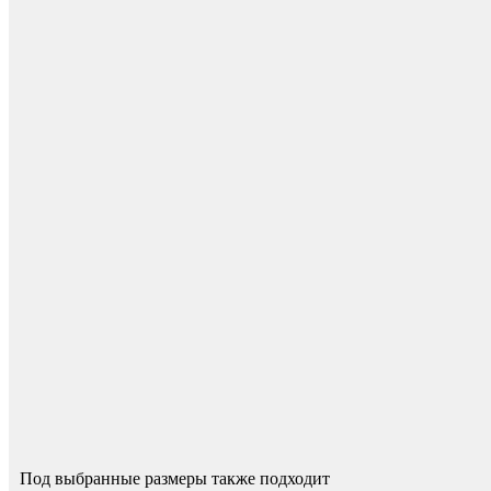
Мебель и фурнитура
Для начисления баллов необходимо
Авторизоваться
Спасибо за ваш отзыв!
Мы опубликуем его после модерации.
Под выбранные размеры также подходит