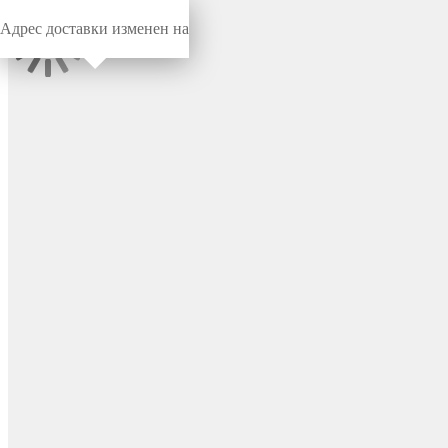
Адрес доставки изменен на
Миниворкс
/
Заглушки для труб
/
Круглые
Заглушка пластиковая
круглая Ø10, наружная,
серия EX, материал ПВХ
(PVC), цвет черный –
111013201N