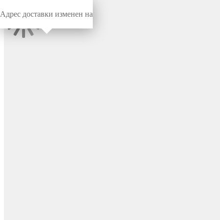
Адрес доставки изменен на
Миниворкс
/
Заглушки для труб
/
Круглые
Наружная заглушка для
круглой трубы Ø32 мм,
цвет черный – 32НЧП