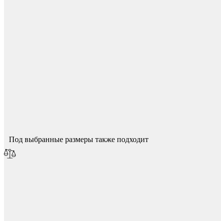
Фетры, войлок, резина
Спасибо за ваш отзыв!
Мы опубликуем его после модерации.
Под выбранные размеры также подходит
Колпачки на болт/гайку