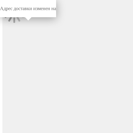
Адрес доставки изменен на
Миниворкс
/
Заглушки для труб
/
Круглые
Заглушка пластиковая
круглая Ø30, практичная,
серия ILT, стенка 2.5-4.5 мм,
цвет черный – ILT30+2,5