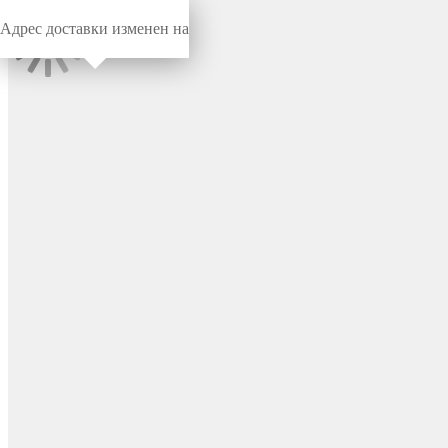
Адрес доставки изменен на
Миниворкс
/
Заглушки для труб
/
Круглые
Заглушка пластиковая
круглая Ø63.5, практичная,
серия ILT, стенка 1.5-3.5 мм,
цвет черный – ILT63,5