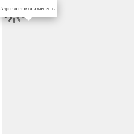
Адрес доставки изменен на
Миниворкс
/
Заглушки для труб
/
Круглые
Заглушка пластиковая
круглая Ø80, практичная,
серия ILT, стенка 3.0-5.5 мм,
цвет черный – ILT80+3