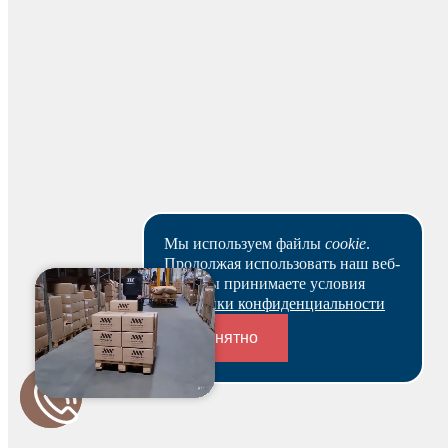
Наличными
Вы можете оплатить заказ наличными на нашем складе
при получении.
Для юридических лиц
Мы используем файлы
cookie
.
Продолжая использовать наш веб-
Банковским переводом
сайт, вы принимаете условия
Политики конфиденциальности
На основании заказа вам будет оформлен резерв и по
нему выставлен счет. В течение 3-х рабочих дней вы
Понятно
можете оплатить счет и после этого получить
зарезервированный товар выбранным вами способом.
Ваш заказ будет действителен после оплаты в течение 5
Переходники и соединители
рабочих дней.
Скачать реквизиты