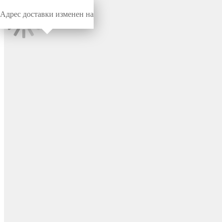
Адрес доставки изменен на
Миниворкс
/
Заглушки для труб
/
Круглые
Заглушка наружная
эластичная для труб Ø13.8
мм, цвет черный –
PM13,8X25