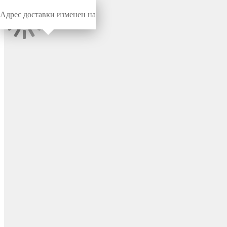
Адрес доставки изменен на
Миниворкс
/
Заглушки для труб
/
Круглые
Заглушка наружная
эластичная для труб Ø8.3
мм, цвет черный –
PM8,3X19