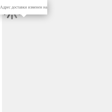
Адрес доставки изменен на
Миниворкс
/
Заглушки для труб
/
Круглые
Транспортировочная
круглая наружная заглушка
Ø1171 мм, цвет черный –
TXT1168,4