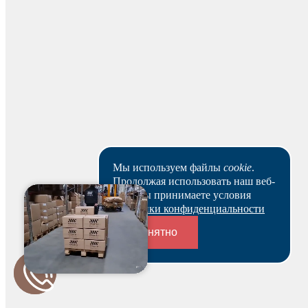
можете оплатить счет и после этого получить
зарезервированный товар выбранным вами способом.
Ваш заказ будет действителен после оплаты в течение 5
рабочих дней.
Скачать реквизиты
Наши клиенты или очень заняты, или в поисках Музы.
Пока они не успели оставить отзыв на данный товар.
Мы используем файлы
cookie
.
Продолжая использовать наш веб-
сайт, вы принимаете условия
Политики конфиденциальности
Понятно
Переходники и соединители
Будьте первым и получите бонус!