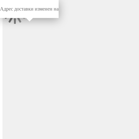
Адрес доставки изменен на
Миниворкс
/
Заглушки для труб
/
Круглые
Заглушка пластиковая
круглая Ø75 мм, наружная,
серия TXT, цвет бесцветный
– TXT75