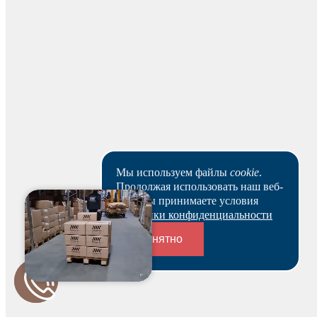
Гоша
отлично встала, удобно снимается
Оставить отзыв
ваша оценка
Мы используем файлы
cookie
.
Продолжая использовать наш веб-
сайт, вы принимаете условия
Политики конфиденциальности
Понятно
Переходники и соединители