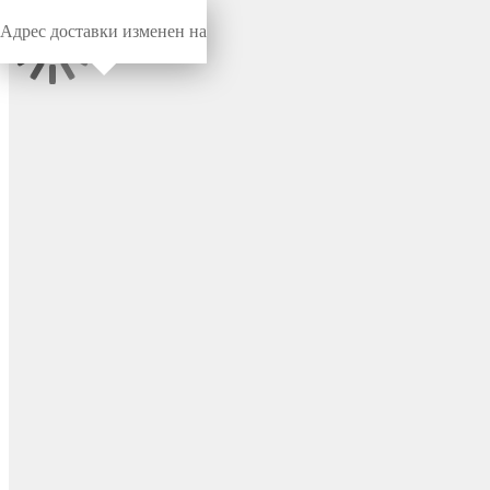
Адрес доставки изменен на
Миниворкс
/
Заглушки для труб
/
Круглые
Заглушка пластиковая
круглая Ø9.6 мм, наружная,
серия TXT, цвет бесцветный
– TXT9,6